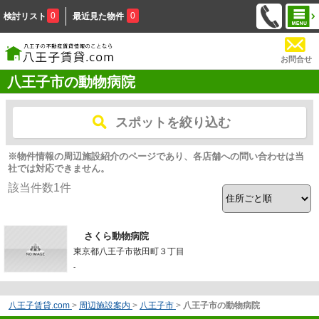
0
0
検討リスト
最近見た物件
お問合せ
八王子市の動物病院
スポットを絞り込む
※物件情報の周辺施設紹介のページであり、各店舗への問い合わせは当
社では対応できません。
該当件数
1
件
さくら動物病院
東京都八王子市散田町３丁目
-
八王子賃貸.com
>
周辺施設案内
>
八王子市
>
八王子市の動物病院