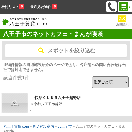
0
0
検討リスト
最近見た物件
お問合せ
八王子市のネットカフェ・まんが喫茶
スポットを絞り込む
※物件情報の周辺施設紹介のページであり、各店舗への問い合わせは当
社では対応できません。
該当件数
1
件
快活ＣＬＵＢ八王子越野店
東京都八王子市越野
-
八王子賃貸.com
>
周辺施設案内
>
八王子市
>
八王子市のネットカフェ・まん
が喫茶