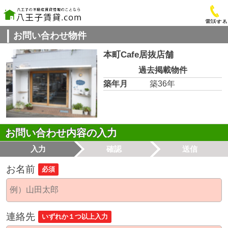
電話する
お問い合わせ物件
本町Cafe居抜店舗
過去掲載物件
築年月
築36年
お問い合わせ内容の入力
入力
確認
送信
お名前
必須
連絡先
いずれか１つ以上入力