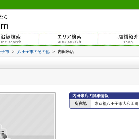
王子市
>
八王子市のその他
>
内田米店
内田米店の詳細情報
所在地
東京都八王子市大和田町３