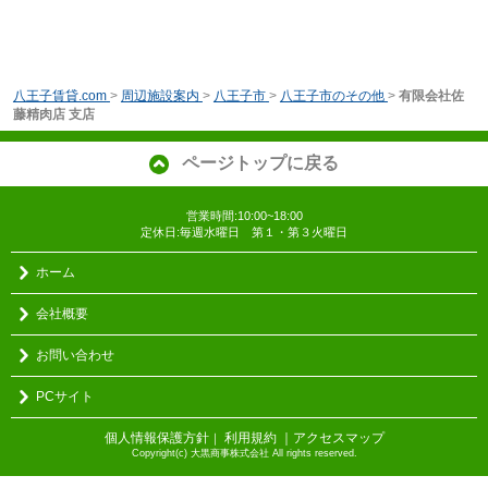
八王子賃貸.com
>
周辺施設案内
>
八王子市
>
八王子市のその他
>
有限会社佐
藤精肉店 支店
ページトップに戻る
営業時間:10:00~18:00
定休日:毎週水曜日 第１・第３火曜日
ホーム
会社概要
お問い合わせ
PCサイト
個人情報保護方針
利用規約
｜アクセスマップ
｜
Copyright(c) 大黒商事株式会社 All rights reserved.