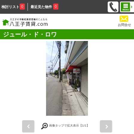
0
0
検討リスト
最近見た物件
お問合せ
ジュール・ド・ロワ
前
次
画像タップで拡大表示【
1
/1】