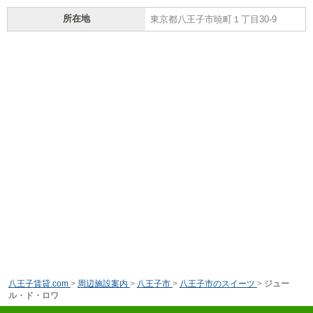
所在地
東京都八王子市暁町１丁目30-9
八王子賃貸.com
>
周辺施設案内
>
八王子市
>
八王子市のスイーツ
>
ジュー
ル・ド・ロワ