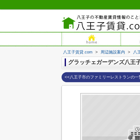
八王子賃貸.com
>
周辺施設案内
>
八
グラッチェガーデンズ八王
<<八王子市のファミリーレストランの一