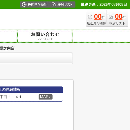
最終更新：2026年08月08日
00
00
件
件
最近見た物件
検討リスト
堀之内店
店の詳細情報
丁目１－４１
MAP
▼